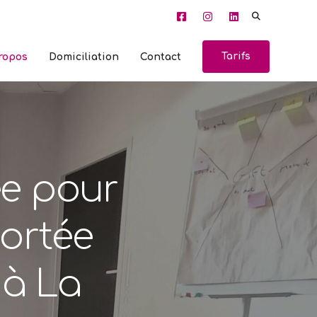
Search
for:
Tarifs
ropos
Domiciliation
Contact
ée pour
portée
 à La