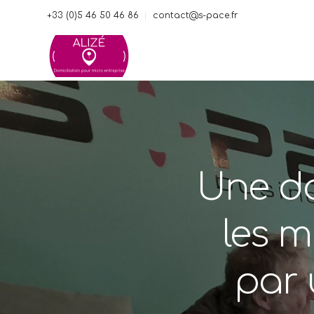
+33 (0)5 46 50 46 86
contact@s-pace.fr
Une do
les m
par 