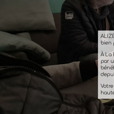
ALIZÉ
bien 
À La 
par u
bénéf
depui
Votre
haute