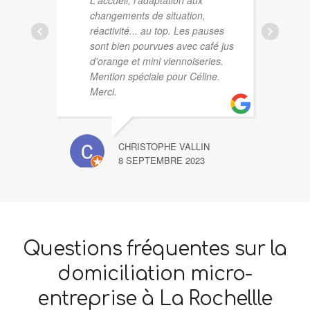
L'accueil, l'adaptation aux
changements de situation,
réactivité... au top. Les pauses
GÉRAL
sont bien pourvues avec café jus
23 MAR
d'orange et mini viennoiseries.
Mention spéciale pour Céline.
Merci.
CHRISTOPHE VALLIN
8 SEPTEMBRE 2023
Questions fréquentes sur la
domiciliation micro-
entreprise à La Rochellle