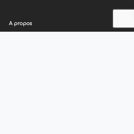
A propos
A propos d’ALIZE
A propos d’S-PACE
Accès rapide
Domiciliation
Domiciliation entreprise (SA, SASU, SARL, EURL,…)
Mentions Legales
Politique de confidentialité
Conditions Générales de Prestations de Services